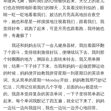
草随风飞舞，顿时我们的心情愉快起来。天空上的星儿
们也在悄悄地听着我们的聊天，又装着没听到似的，眼
睛一眨一眨地看着我们。姣洁的月亮高高地挂在夜空
中，她也和星星一样摸摸地注视着我们，跟着我们。我
觉得好奇，就跑了起来，可是月亮也跟着跑，我停她也
停，有趣极了！
我还和妈妈去玩了一会儿健身器材。我拉着圆环翻
了个跟斗，觉得很刺激很好玩，便继续玩下去。我到那
个转圈圈的地方，脚踩在上面转来转去。我又用单脚
转，结果一下子掉了下来。当我和妈妈一起做蹬脚运动
的时候，妈妈便开始教我拼背星期一到星期日的英语单
词。先从简单的星期一Monday开始，妈妈教我用巧妙记
忆法，只用记住前面的几个字母，后面的day都是统一
的。我原本觉得复杂的英语单词，一下子变得简单易记
起来。每个单词我默记了四五遍，就全记下来了。妈妈
一边玩一边向我提问，我也一边玩一边开心地回答。