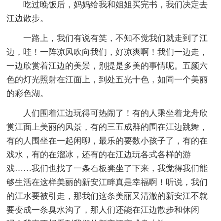
吃过晚饭后，妈妈给我和姐姐买完书，我们决定去
江边散步。
一路上，我们有说有笑，不知不觉我们就走到了江
边，哇！一阵凉风吹向我们，好凉爽啊！我们一边走，
一边欣赏着江边的美景，别提是多美的事情呢。五颜六
色的灯光照射在江面上，到处五光十色，如同一个美丽
的彩色湖。
人们围着江边玩得可热闹了！有的人乘坐着龙舟欣
赏江面上美丽的风景，有的三五成群的围在江边跳舞，
有的人围坐在一起闲聊，最乐的要数小孩子了，有的在
戏水，有的在溜冰，还有的在江边玩各式各样的游
戏……我们也找了一条石板凳坐了下来，我觉得我们能
够生活在这样美丽的新安江畔真是幸福啊！听说，我们
的江水要被引走，那我们这条美丽又清澈的新安江不就
要变成一条臭水沟了，那人们还能在江边散步和休闲