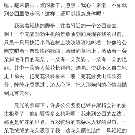
睡，翻来覆去，烦闷极了。忽然，我心血来潮，不如就
到公园里散步吧！这样，还可以锻炼身体呢！
我踏着轻快的脚步，往着附近的一个公园走去。
啊！一个充满勃勃生机的景象顷刻间展现在我的眼前。
只见一只只快活小鸟在树上吱吱喳喳地叫着，好像给公
园交唱着一首欢快的歌曲；碧绿的草地上，盛放着一朵
朵鲜艳夺目的花朵，一朵有一朵美姿，一朵有一朵的艳
丽。其中一朵醉人菊花长得特别漂亮。使我不又自主地
走上前去，把菊花轻轻采来，噢！菊花散发出阵阵芬
芳，阵阵花香飘过，沁人心脾。把人那烦闷的心情都抛
到九宵云外。
晨光的照耀下，许多公公婆婆已经在聚精会神的耍
太极拳了，他们耍得多么精彩啊！我来到公园的左边，
那更是鲜花的世界。五彩缤纷的花朵尽入我的眼帘。一
朵毛绒绒的花朵吸引了我，这花朵颜色洁白，风轻轻的