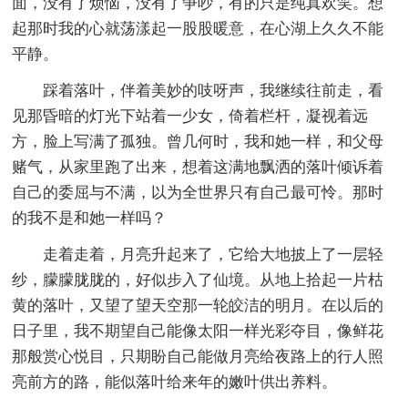
面，没有了烦恼，没有了争吵，有的只是纯真欢笑。想
起那时我的心就荡漾起一股股暖意，在心湖上久久不能
平静。
踩着落叶，伴着美妙的吱呀声，我继续往前走，看
见那昏暗的灯光下站着一少女，倚着栏杆，凝视着远
方，脸上写满了孤独。曾几何时，我和她一样，和父母
赌气，从家里跑了出来，想着这满地飘洒的落叶倾诉着
自己的委屈与不满，以为全世界只有自己最可怜。那时
的我不是和她一样吗？
走着走着，月亮升起来了，它给大地披上了一层轻
纱，朦朦胧胧的，好似步入了仙境。从地上拾起一片枯
黄的落叶，又望了望天空那一轮皎洁的明月。在以后的
日子里，我不期望自己能像太阳一样光彩夺目，像鲜花
那般赏心悦目，只期盼自己能做月亮给夜路上的行人照
亮前方的路，能似落叶给来年的嫩叶供出养料。