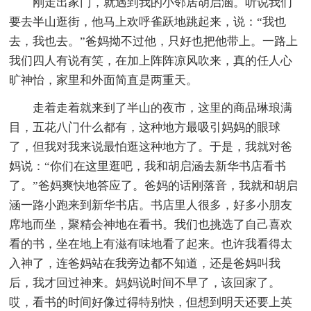
刚走出家门，就遇到我的小邻居胡启涵。听说我们
要去半山逛街，他马上欢呼雀跃地跳起来，说：“我也
去，我也去。”爸妈拗不过他，只好也把他带上。一路上
我们四人有说有笑，在加上阵阵凉风吹来，真的任人心
旷神怡，家里和外面简直是两重天。
走着走着就来到了半山的夜市，这里的商品琳琅满
目，五花八门什么都有，这种地方最吸引妈妈的眼球
了，但我对我来说最怕逛这种地方了。于是，我就对爸
妈说：“你们在这里逛吧，我和胡启涵去新华书店看书
了。”爸妈爽快地答应了。爸妈的话刚落音，我就和胡启
涵一路小跑来到新华书店。书店里人很多，好多小朋友
席地而坐，聚精会神地在看书。我们也挑选了自己喜欢
看的书，坐在地上有滋有味地看了起来。也许我看得太
入神了，连爸妈站在我旁边都不知道，还是爸妈叫我
后，我才回过神来。妈妈说时间不早了，该回家了。
哎，看书的时间好像过得特别快，但想到明天还要上英