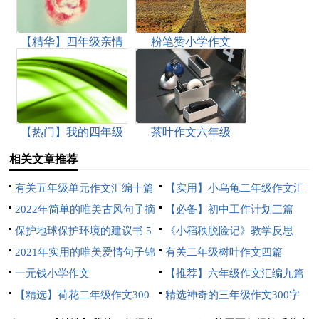
【精华】四年级亲情
粉笔赞小学作文
作文锦集5篇
【热门】我的四年级
茶叶作文六年级
作文汇总十篇
相关文章推荐
有关五年级单元作文汇编十篇
【实用】小乌龟二年级作文汇
2022年简单的唯美古风句子摘
总8篇
【必备】初中工作计划三篇
录48句
保护地球保护环境的建议书 5
《小稻秧脱险记》教学反思
篇
2021年实用的唯美爱情句子锦
有关二年级树叶作文四篇
集99条
一元钱小学作文
【推荐】六年级作文汇编九篇
【精选】荷花二年级作文300
精选神奇的三年级作文300字
字四篇
汇编9篇