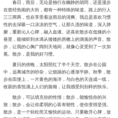
春日，雨后，无论是独行在幽静的胡同，还是漫步
在曾经热闹的大街，都有一种特殊的味道。路上的行人
三三两两，也在享受着这雨后的清爽。我总是喜欢习惯
性的去深吸一口凉凉的空气，让那久违的味道，深入肺
腑，重新沁人心脾，融入血液。还喜欢散步在低矮的小
巷里，能倾听到水滴从矮矮的房檐上的滴落的声音。散
步，让我的心胸广阔到天地间，就像心灵受到了一次加
冕。散步，是我的好习惯。
夏日的傍晚，太阳照红了半个天空。散步在公园
中，远离城市的吵杂，让烦躁的心逐渐平静。秋季，散
步在田埂上，一片黄色的海洋，与白色的天连成一线，
收获的喜悦涌上人们的脸颊，让我感受到别样的快乐。
散步，可以填充你的性情；散步，能愉悦你的兴
致；散步，会让你柔弱的心富有韧性，使你变得坚强。
散步，是一个轻松而又愉快的运动。只要敞开心脾，放