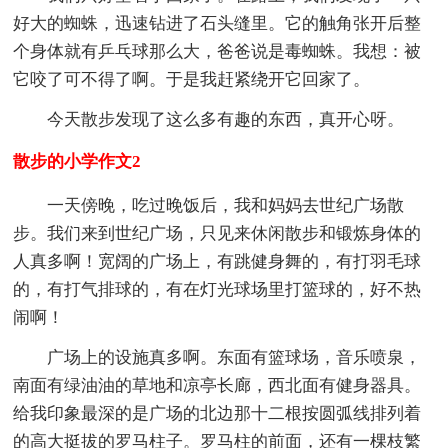
好大的蜘蛛，迅速钻进了石头缝里。它的触角张开后整
个身体就有乒乓球那么大，爸爸说是毒蜘蛛。我想：被
它咬了可不得了啊。于是我赶紧绕开它回家了。
今天散步发现了这么多有趣的东西，真开心呀。
散步的小学作文2
一天傍晚，吃过晚饭后，我和妈妈去世纪广场散
步。我们来到世纪广场，只见来休闲散步和锻炼身体的
人真多啊！宽阔的广场上，有跳健身舞的，有打羽毛球
的，有打气排球的，有在灯光球场里打篮球的，好不热
闹啊！
广场上的设施真多啊。东面有篮球场，音乐喷泉，
南面有绿油油的草地和凉亭长廊，西北面有健身器具。
给我印象最深的是广场的北边那十二根按圆弧线排列着
的高大挺拔的罗马柱子。罗马柱的前面，还有一棵枝繁