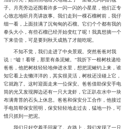
子。月亮旁边还围着许多一闪一闪的小星星，他们正专
心致志地听月亮讲故事。我们走到一棵石榴树前，我仔
细一看，上面挂满了沉甸甸的石榴。它们个个都有我的
拳头大小，有些石榴已经开始变红了呢！我真想摘一个
下来尝尝，可是要到秋天成熟了才能吃呢。
不知不觉，我们走进了中央景观。突然爸爸对我
说：“嘘！看呀，那里有条泥鳅。”我折下一根树枝递给
爸爸，他把树枝轻轻地伸进水里，想把泥鳅钓上来，谁
知它看上去懒洋洋的，其实很灵活，树枝还没碰上它，
它就跑了。这时迎面走来一位保安。爸爸借助保安手电
筒的光又发现脚边还有一只大龙虾，它正趴在水中一块
布满青苔的石头上休息。爸爸和保安分工合作，他接过
手电筒帮保安照明，保安轻轻地走过去，猛地一扑，可
惜只抓到一把泥。
我们只好空着手回家了。在路上，我们发现了一只