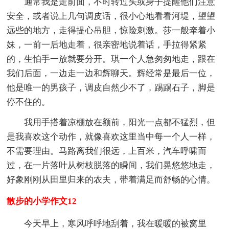
通常我是走前面，不时转过头或身子提醒他们注意
安全，或者说上几句调皮话，很小心地看看河堤，望望
远些的地方，走得提心吊胆，惊险刺激。莎一般牵着小
妹，一前一后地走着，很亲密地说着话，手拉得紧紧
的，生怕手一放就要分开。琪一个人急匆匆地走，跟在
我们后面，一边走一边和辉聊天。辉经常是最后一位，
他是唯一的男孩子，调皮自然少不了，踢踢石子，脚是
停不住的。
我用手搭着凉棚放在额前，阳光一点都不猛烈，但
是我喜欢这个动作，就像喜欢这里当中每一个人一样，
不需要理由。马路离我们很远，上百米，汽车呼啸而
过，在一片落叶从树枝脱落的瞬间，我们晃悠悠地走，
好象刚刚从田里归来的农夫，带着满足而舒畅的心情。
散步的小学作文12
今天早上，寒风呼呼地刮着，我在暖暖的被窝里