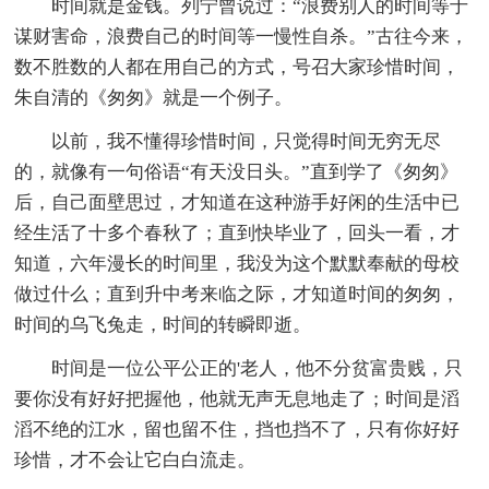
时间就是金钱。列宁曾说过：“浪费别人的时间等于
谋财害命，浪费自己的时间等一慢性自杀。”古往今来，
数不胜数的人都在用自己的方式，号召大家珍惜时间，
朱自清的《匆匆》就是一个例子。
以前，我不懂得珍惜时间，只觉得时间无穷无尽
的，就像有一句俗语“有天没日头。”直到学了《匆匆》
后，自己面壁思过，才知道在这种游手好闲的生活中已
经生活了十多个春秋了；直到快毕业了，回头一看，才
知道，六年漫长的时间里，我没为这个默默奉献的母校
做过什么；直到升中考来临之际，才知道时间的匆匆，
时间的乌飞兔走，时间的转瞬即逝。
时间是一位公平公正的'老人，他不分贫富贵贱，只
要你没有好好把握他，他就无声无息地走了；时间是滔
滔不绝的江水，留也留不住，挡也挡不了，只有你好好
珍惜，才不会让它白白流走。