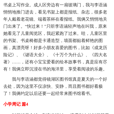
书桌上写作业。成人区旁边有一扇玻璃门，我与李语涵
悄悄地推门进去，看见书架上都是报纸、杂志，很多老
年人戴着老花镜、端着茶杯在看报纸。我俩又悄悄地关
门出来了。“快过来！”只听李语涵轻声地在叫我，原来
她看见了儿童阅览区，我赶紧跑了过来。哇，儿童区里
的书架、书桌椅都是卡通造型，墙面都贴着鲜艳的图
画，真漂亮呀！好多小朋友喜爱的图书，比如《成龙历
险记》、《谜语大全》、《十万个为什么》、《四大名
著》……，还有小宝宝爱看的绘本故事书，真是应有尽
有！我俩立即沉浸在书的海洋里，享受着阅读的乐趣。
我与李语涵都觉得镜湖区图书馆真是夏天的一个好
去处，因为这里不仅凉快、安静，而且图书都好看极
了！我俩约定以后还要一起经常来图书馆看书。
小学周记 篇4