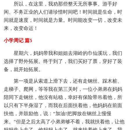
所以，在这里，我劝那些整天无所事事、游手好
闲、不务正业的人们请珍惜时间吧！时间就是生命，时
间就是速度，时间就是力量。时间能改变一切，改变未
来，改变命运！
小学周记 篇5
星期六，妈妈带我和姐姐去湖岭的巾仙溪玩，我们
选择了野外拓展。终于到了，我们买好了票，穿好了装
备，就开始拓展。
第一项是从索道上滑下去，还有走钢丝、踩木桩、
走梯子、爬网，等等我在第三关时，一位小弟弟在妈妈
陪同下走钢丝，他没有站稳，幸好有保险带吊着他，所
以只有下半身湿了，而我在后面扶着他，他妈妈在前面
扶他，并鼓励他，说：“加油!把脚放在钢丝上慢慢
来。”但是之后太高了小弟弟够不着，我就扶着他，让他
妈妈先上去了，他妈妈上去了，就来扶着他上来了。我