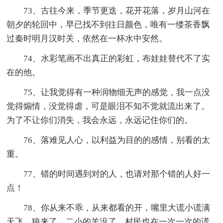
73、古往今来，季节更迭，花开花落，岁月山河在
朝夕的轮回中，早已找不到往日颜色，唯有一缕茶香飘
过秦时明月汉时关，依然在一杯水中安然。
74、水彩笔画不出真正的彩虹，布娃娃替代不了实
在的他。
75、让我觉得有一种润物细无声的感觉，我一点没
觉得煽情，没觉得虐，可是眼泪不知不觉就流出来了。
为了不让你们消失，我会永远，永远记住你们的。
76、落难见人心，以利益为目的的感情，别看的太
重。
77、错的时间遇到对的人，也请对那个错的人好一
点！
78、你从来不乖，从来都看的开，嘴里大谎小谎满
天飞。狼来了，二小的羊没了，村民也在一次一次的谎