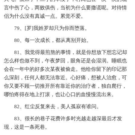
言中伤了心，两败俱伤，当初为什么要撒谎呢。对待情
侣为什么没有真诚一点。累觉不爱。
79、[罗]我姓罗却只为你而堕落。
80、每一次成长，都从离别开始。
81、我觉得最煎熬的事情，就是你想放下想忘记却
怎么样也做不到，午夜梦回，眼角还是会湿润。睡眠也
会在一年中的好多次某夜被偷走。他给你留下的印记那
么深刻，任何人都无法靠近。心好痛，想被人治愈，可
你又要不顾一切推开所有靠近你的治疗者，独自爬行，
哪怕疼得在地上打滚，也让心口的血慢慢流出来。
82、红尘反复来去，美人孤寂有谁问。
83、很长的巷子花费许多时光越走越深最后才发
现，这是一条死巷。