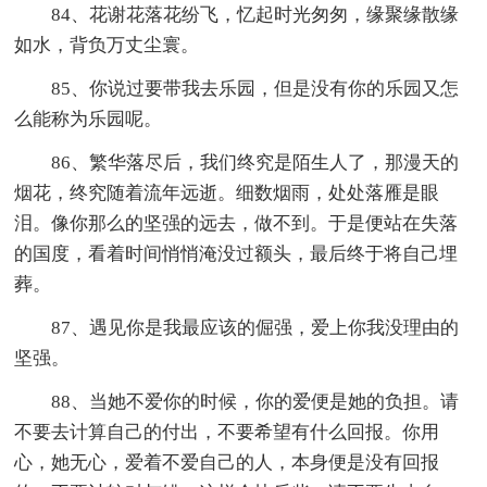
84、花谢花落花纷飞，忆起时光匆匆，缘聚缘散缘
如水，背负万丈尘寰。
85、你说过要带我去乐园，但是没有你的乐园又怎
么能称为乐园呢。
86、繁华落尽后，我们终究是陌生人了，那漫天的
烟花，终究随着流年远逝。细数烟雨，处处落雁是眼
泪。像你那么的坚强的远去，做不到。于是便站在失落
的国度，看着时间悄悄淹没过额头，最后终于将自己埋
葬。
87、遇见你是我最应该的倔强，爱上你我没理由的
坚强。
88、当她不爱你的时候，你的爱便是她的负担。请
不要去计算自己的付出，不要希望有什么回报。你用
心，她无心，爱着不爱自己的人，本身便是没有回报