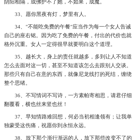
阴阳相隔，成佛护不了她，不如果，成魔。
33、愿你黑夜有灯，梦里有人。
34、"不能吃免费的午餐"应当作为每一个女人告诫
自己的座右铭。因为吃了免费的午餐，付出的代价也就
格外沉重。女人一定得很早就要明白这个道理。
35、越长大，身上的责任就越多，多到让人不知道
怎么去面对这一切，甚至不知道该怎么去跟别人交谈。
那些只有自己在意的东西，就像尼龙线打的死结，缠绕
整个思绪。
36、不写情词不写诗，一方素帕寄相思，请君仔细
翻覆看，横也丝来竖也丝！
37、早知情路难回想，何必当初相逢领有；让我单
独蒙受这伤痛，祝愿你到永恒永远。
38、放下那个渐行渐远的人，放下那些改变不了的