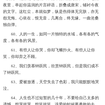
夜里，串起你温润的片言碎语，折叠成唐宋，铺衬今夜
的文字。这红尘，本就似梦，纵是伤得体无完肤，亦无
怨无悔。心依在，恨无音，几离合，终无缘。一曲沧桑
独自弹。
60、人的一生，如同一片独特的水域，各有各的气
度，各有各的'风景。
61、有些人让你哭，你却飞蛾扑火。有些人让你
笑，你却弃之不顾。
62、我们羡慕钟跃民，欣赏钟跃民，但是我们成不
了钟跃民。
63、爱被放逐，天空失去了色彩，我只能默默地哭
泣。
64、人生也不过短暂的几十年，不要给自己太多的
遗憾。想哭就哭，想笑就笑，该爱的时候要勇敢的去