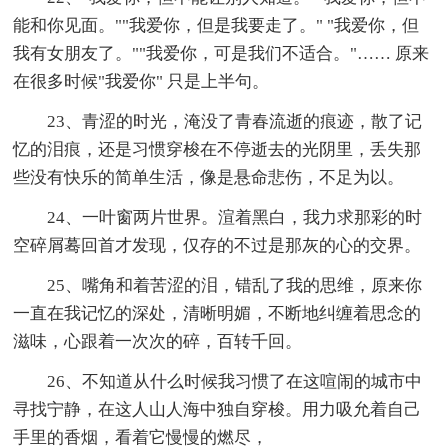
能和你见面。""我爱你，但是我要走了。" "我爱你，但
我有女朋友了。""我爱你，可是我们不适合。"…… 原来
在很多时候"我爱你" 只是上半句。
23、青涩的时光，淹没了青春流逝的痕迹，散了记
忆的泪痕，还是习惯穿梭在不停逝去的光阴里，丢失那
些没有快乐的简单生活，像是悬命悲伤，不足为以。
24、一叶窗两片世界。渲着黑白，我力求那彩的时
空碎屑蓦回首才发现，仅存的不过是那灰的心的交界。
25、嘴角和着苦涩的泪，错乱了我的思维，原来你
一直在我记忆的深处，清晰明媚，不断地纠缠着思念的
滋味，心跟着一次次的碎，百转千回。
26、不知道从什么时候我习惯了在这喧闹的城市中
寻找宁静，在这人山人海中独自穿梭。用力吸允着自己
手里的香烟，看着它慢慢的燃尽，