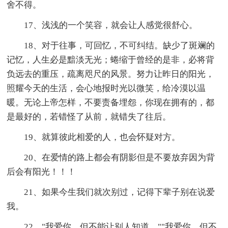
舍不得。
17、浅浅的一个笑容，就会让人感觉很舒心。
18、对于往事，可回忆，不可纠结。缺少了斑斓的
记忆，人生必是黯淡无光；蜷缩于曾经的是非，必将背
负远去的重压，疏离咫尺的风景。努力让昨日的阳光，
照耀今天的生活，会心地报时光以微笑，给冷漠以温
暖。无论上帝怎样，不要责备埋怨，你现在拥有的，都
是最好的，若错怪了从前，就错失了往后。
19、就算彼此相爱的人，也会怀疑对方。
20、在爱情的路上都会有阴影但是不要放弃因为背
后会有阳光！！！
21、如果今生我们就次别过，记得下辈子别在说爱
我。
22、"我爱你，但不能让别人知道。""我爱你，但不