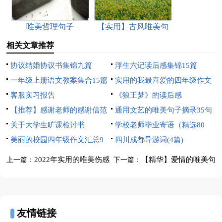
唯美哲理句子
【实用】古风唯美句
子合集86句
相关文章推荐
协议结婚协议书集锦九篇
浮生六记读后感集锦15篇
一年级上册语文教案集合15篇
实用的我最喜爱的四年级作文
客服实习报告
锦集5篇
《狼王梦》的读后感
【推荐】感谢老师的感谢信范
通用文艺的唯美句子摘录35句
文汇编6篇
关于大学生旷课检讨书
学校老师毕业寄语（精选80
美丽的校园四年级作文汇总9
句）
四川成都导游词(4篇)
篇
2022年实用的唯美伤感
【精华】爱情的唯美句
上一篇：
下一篇：
句子48条
子76条
友情链接