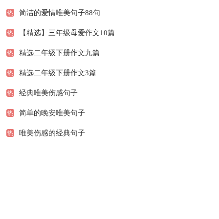
简洁的爱情唯美句子88句
热
【精选】三年级母爱作文10篇
热
精选二年级下册作文九篇
热
精选二年级下册作文3篇
热
经典唯美伤感句子
热
简单的晚安唯美句子
热
唯美伤感的经典句子
热