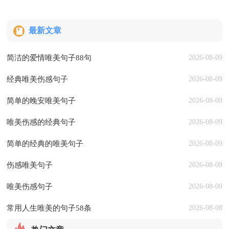
390句）
句子35句
最新文章
简洁的爱情唯美句子88句
2026-08-09
经典唯美伤感句子
2026-08-09
简单的晚安唯美句子
2026-08-09
唯美伤感的经典句子
2026-08-09
简单的经典的唯美句子
2026-08-09
伤感唯美句子
2026-08-09
唯美伤感句子
2026-08-09
常用人生唯美的句子58条
2026-08-08