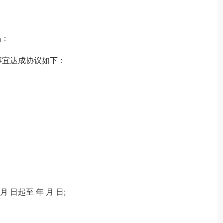
码：
事宜达成协议如下：
 日起至 年 月 日;