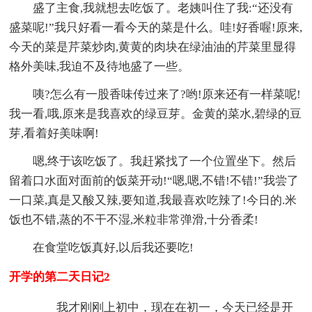
盛了主食,我就想去吃饭了。老姨叫住了我:“还没有
盛菜呢!”我只好看一看今天的菜是什么。哇!好香喔!原来,
今天的菜是芹菜炒肉,黄黄的肉块在绿油油的芹菜里显得
格外美味,我迫不及待地盛了一些。
咦?怎么有一股香味传过来了?哟!原来还有一样菜呢!
我一看,哦,原来是我喜欢的绿豆芽。金黄的菜水,碧绿的豆
芽,看着好美味啊!
嗯,终于该吃饭了。我赶紧找了一个位置坐下。然后
留着口水面对面前的饭菜开动!“嗯,嗯,不错!不错!”我尝了
一口菜,真是又酸又辣,要知道,我最喜欢吃辣了!今日的.米
饭也不错,蒸的不干不湿,米粒非常弹滑,十分香柔!
在食堂吃饭真好,以后我还要吃!
开学的第二天日记2
我才刚刚上初中，现在在初一，今天已经是开