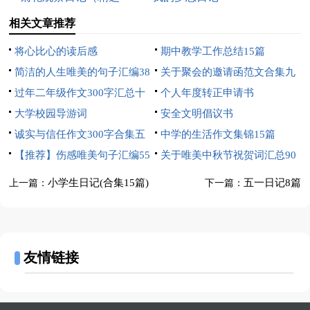
27篇）
相关文章推荐
将心比心的读后感
期中教学工作总结15篇
简洁的人生唯美的句子汇编38
关于聚会的邀请函范文合集九
条
过年二年级作文300字汇总十
篇
个人年度转正申请书
篇
大学校园导游词
安全文明倡议书
诚实与信任作文300字合集五
中学的生活作文集锦15篇
篇
【推荐】伤感唯美句子汇编55
关于唯美中秋节祝贺词汇总90
条
句
小学生日记(合集15篇)
五一日记8篇
上一篇：
下一篇：
友情链接