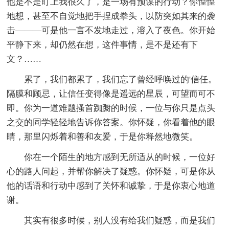
他是不是盯上我很久了，是一场有预谋的行动？你惶惶
地想，甚至不自觉地把手捏成拳头，以防突如其来的袭
击———可是他一言不发地走过，溶入了夜色。你开始
平静下来，却仍然在想，这件事情，是不是还有下
文？……
累了，我们都累了，我们忘了曾经呼唤过的'信任。
隔膜和顾忌，让信任变得像是遥远的星辰，可望而可不
即。你为一道难题搔首踟蹰的时候，一位与你只是点头
之交的同学轻轻地告诉你答案。你怀疑，你看着他的眼
睛，那里闪烁着和善和友爱，于是你释然地微笑。
你在一个陌生的地方感到无所适从的时候，一位好
心的路人问起，并帮你解决了疑惑。你怀疑，可是你从
他的话语和行动中感到了关怀和诚挚，于是你衷心地道
谢。
其实有很多时候，别人没有给我们疑惑，而是我们