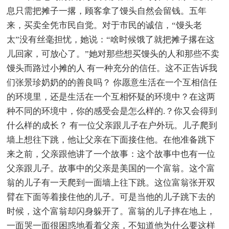
息只需把摊子一撂，顾客拿了馒头自然会留钱。五年
来，买卖全凭市民自觉。对于市民的诚信，“馒头老
太”没有丝毫担忧，她说：“啥时候饿了就把摊子撂在这
儿回家，可放心了。”她对那些想买馒头的人和那些不卖
馒头而路过小摊的人 有一种充分的信任。这不正告诉我
们张景珍奶奶的的善良吗？ 你愿意生活在一个互相信任
的环境里，还是生活在一个互相怀疑的环境中？在这两
种不同的环境中，你的感受会是怎么样的.？你又会得到
什么样的成长？ 有一位父亲跟儿子在户外玩。儿子爬到
墙上想往下跳，他让父亲在下面接住他。在他准备跳下
来之前，父亲跟他讲了一个故事：这个故事中也有一位
父亲跟儿子。故事中的父亲是美国的一个富翁。这个富
翁的儿子有一天爬到一面墙上往下跳。这位富翁张开双
臂在下面等着接住他的儿子。可是当他的儿子跳下去的
时候，这个富翁却闪身躲开了。富翁的儿子摔在地上，
一面哭一面很困惑地看着父亲，不知道他为什么要这样