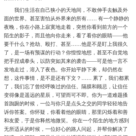
我们生活在自己狭小的天地间，不敢伸手去触及外
面的世界。甚至害怕从外界来的所有…… 有一个静静的
夜晚，你在小路上寂寞地走着，突然你看到前方的一个
陌生的影子，而且他向你走来，看了看你的眼睛——他
要干什么？抢劫、殴打、甚至……他是不是盯上我很久
了，是一场有预谋的行动？你惶惶地想，甚至不自觉地
把手捏成拳头，以防突如其来的袭击——可是他一言不
发地走过，溶入了夜色。你开始平静下来，却仍然在
想，这件事情，是不是还有下文？…… 累了，我们都累
了，我们忘了曾经呼唤过的信任。隔膜和顾忌，让信任
变得像是遥远的星辰，可望而可不即。你为一道难题搔
首踟蹰的时候，一位与你只是点头之交的同学轻轻地告
诉你答案。你怀疑，你看着他的眼睛，那里闪烁着和善
和友爱，于是你释然地微笑。 你在一个陌生的地方感到
无所适从的时候，一位好心的路人问起，并帮你解决了