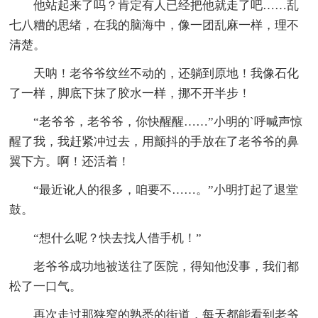
他站起来了吗？肯定有人已经把他就走了吧……乱
七八糟的思绪，在我的脑海中，像一团乱麻一样，理不
清楚。
天呐！老爷爷纹丝不动的，还躺到原地！我像石化
了一样，脚底下抹了胶水一样，挪不开半步！
“老爷爷，老爷爷，你快醒醒……”小明的`呼喊声惊
醒了我，我赶紧冲过去，用颤抖的手放在了老爷爷的鼻
翼下方。啊！还活着！
“最近讹人的很多，咱要不……。”小明打起了退堂
鼓。
“想什么呢？快去找人借手机！”
老爷爷成功地被送往了医院，得知他没事，我们都
松了一口气。
再次走过那狭窄的熟悉的街道，每天都能看到老爷