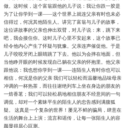
做。这时候，这个富翁跟他的儿子说：我让你跌一胶是
为了让你学到一课——这个世界上就连父亲有时也未必
信得过，何况其他陌生人。讲完了富翁与儿子的故事，
这位讲故事的父亲也伸出双臂，对儿子说：来，跳下来
吧，我会接住你。这时儿子心里不安起来，这个故事已
经令他内心产生了怀疑与犹豫。父亲连声催促他。于是
儿子咬咬牙闭上眼睛跳了下去。他以为会摔在地面，但
当他睁开眼的时候发现自己躺在父亲的怀抱里。他父亲
跟他说：我也想你学到一课——连陌生人有时你也可以
相信，何况是你的父亲 我们可以轻松而温馨地品味母亲
冲调的一杯热茶，而往往谢绝列车上坐在身边的朋友的
一焙香茗；我们可以轻松易地相信朋友不经意间的一句
调侃，却对一个素昧平生的陌生人的忠告感到满腹狐
疑。 这真是一个复杂的世界！屡见不鲜的骗局，肆意在
生活的舞台上上演；流言和谣传，让每一张陌生人的容
颜显得居心叵测。