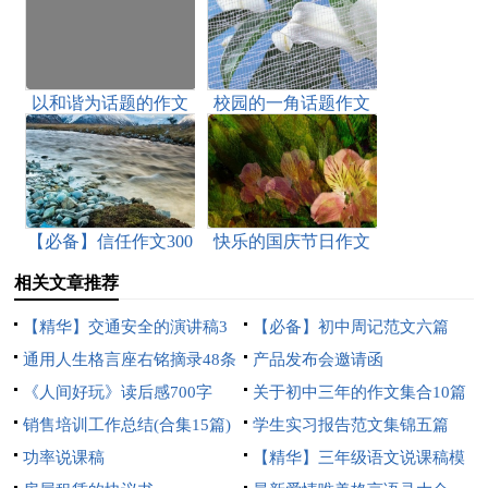
以和谐为话题的作文
校园的一角话题作文
【必备】信任作文300
快乐的国庆节日作文
字合集八篇
相关文章推荐
【精华】交通安全的演讲稿3
【必备】初中周记范文六篇
篇
通用人生格言座右铭摘录48条
产品发布会邀请函
《人间好玩》读后感700字
关于初中三年的作文集合10篇
销售培训工作总结(合集15篇)
学生实习报告范文集锦五篇
功率说课稿
【精华】三年级语文说课稿模