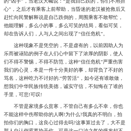
的“凶手”，当老汉大喊说：“是我自己跌的，你们不用担
心”，之后才有乘客上前帮助，当昏迷的老汉被抢救后又
赶忙向民警解释说是自己跌倒的，周围乘客不敢帮忙，
他能理解，多么小的事，多么可笑的结局，看似可笑，
却在告诉人们，人与人之间出现了“信任危机”。
这种现象不是凭空的，不是虚有的，以前因助人为
乐而被诬陷的例子在人们心中留下了浓厚的阴影，使人
们不得不警惕，不得不防范，这种“信任危机”严重伤害
我们的心灵，本是一件十分美好的事，却背负了不好的
骂名，这种吃力不讨好的.“劳苦活”，如今还有谁敢做，
想我们中华民族传统美德，诚实守信，不知悔在了谁的
手里，可悲!可叹!
不管是家境多么贫寒，不管自己有多么不幸，你也
不能这样中伤帮助你的人啊!为什么?我真的不明白，拍
拍你们的胸口，这良心过得去吗?这事算过去了，大不是
那人自认倒霉要协于你，可是这一口浊之气的爆发却不