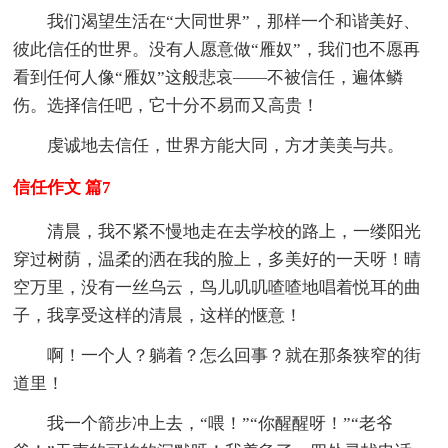
我们渴望生活在“大同世界”，那样一个和谐美好、
彼此信任的世界。没有人愿意做“雁奴”，我们也不愿再
看到任何人像“雁奴”这般悲哀——不被信任，遍体鳞
伤。选择信任吧，它十分不易而又高贵！
虔诚地去信任，世界方能大同，方才美美与共。
信任作文 篇7
清晨，我不紧不慢地走在去学校的路上，一缕阳光
穿过树荫，温柔的洒在我的脸上，多美好的一天呀！晴
空万里，没有一丝乌云，鸟儿叽叽喳喳地唱着悦耳的曲
子，我享受这样的清晨，这样的惬意！
啊！一个人？躺着？怎么回事？就在那条狭窄的街
道里！
我一个箭步冲上去，“喂！”“你醒醒呀！”“老爷