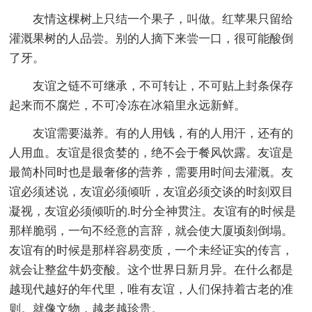
友情这棵树上只结一个果子，叫做。红苹果只留给
灌溉果树的人品尝。别的人摘下来尝一口，很可能酸倒
了牙。
友谊之链不可继承，不可转让，不可贴上封条保存
起来而不腐烂，不可冷冻在冰箱里永远新鲜。
友谊需要滋养。有的人用钱，有的人用汗，还有的
人用血。友谊是很贪婪的，绝不会于餐风饮露。友谊是
最简朴同时也是最奢侈的营养，需要用时间去灌溉。友
谊必须述说，友谊必须倾听，友谊必须交谈的时刻双目
凝视，友谊必须倾听的.时分全神贯注。友谊有的时候是
那样脆弱，一句不经意的言辞，就会使大厦顷刻倒塌。
友谊有的时候是那样容易变质，一个未经证实的传言，
就会让整盆牛奶变酸。这个世界日新月异。在什么都是
越现代越好的年代里，唯有友谊，人们保持着古老的准
则。就像文物，越老越珍贵。