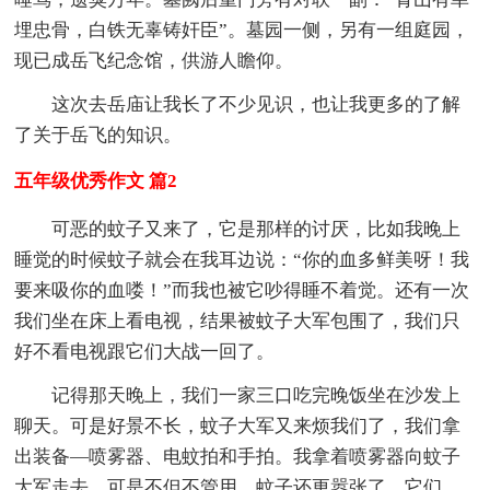
埋忠骨，白铁无辜铸奸臣”。墓园一侧，另有一组庭园，
现已成岳飞纪念馆，供游人瞻仰。
这次去岳庙让我长了不少见识，也让我更多的了解
了关于岳飞的知识。
五年级优秀作文 篇2
可恶的蚊子又来了，它是那样的讨厌，比如我晚上
睡觉的时候蚊子就会在我耳边说：“你的血多鲜美呀！我
要来吸你的血喽！”而我也被它吵得睡不着觉。还有一次
我们坐在床上看电视，结果被蚊子大军包围了，我们只
好不看电视跟它们大战一回了。
记得那天晚上，我们一家三口吃完晚饭坐在沙发上
聊天。可是好景不长，蚊子大军又来烦我们了，我们拿
出装备—喷雾器、电蚊拍和手拍。我拿着喷雾器向蚊子
大军走去，可是不但不管用，蚊子还更嚣张了，它们