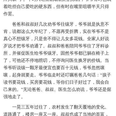
着吃些自己爱吃的硬东西，但有时在嘴里咀嚼半天只得
作罢。
爸爸和叔叔好几次劝爷爷往镶牙，爷爷就是执意不
肯，说都这么大年纪了，不愿再受折腾，实在爷爷不是
真心不想镶牙，只是舍不得让儿女多花钱。全家人好说
歹说才把爷爷劝通了。叔叔和爸爸陪同爷爷往了牙科诊
所，并催促医生给爷爷镶牙。固然爷爷都已躺在椅子上
了，可他还不停地唠叨，不停询问医生换牙的价钱。当
爷爷听说镶一颗牙最便宜也要百十元钱，爷爷忽然嚷
嚷，起身就要走。爷爷临走时还叮嘱爸爸几句话：“孩子
读书要花钱，买房要花钱，等你们日子好过了，我会自
己来的。”无论爸爸、叔叔、医生怎么劝说，爷爷还是倔
强地走了。
一晃三五年过往了，农村发生了翻天覆地的变化。
道路通了，楼房一座又一座。叔叔也成了当地的首富，