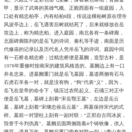
甲，显示了武将的英雄气概。正殿西面有一组庭园，入
口处有精忠柏亭，内有枯柏8段，传说这棵柏树原在理寺
风波亭边上，岳飞遇害后树就枯死了，后来就移放在岳
坟边上，称为精忠柏。进入庭园，南北各有一条碑廊，
北面碑廊陈列的是岳飞的诗词、奏札等手迹，南面是历
代修庙的记录以及历代名人凭吊岳飞的诗词。庭园中间
有一石桥名精忠桥；过精忠桥便是墓阙，造型古朴，是
1978年重修时按南宋的建筑风格造的。墓阙边上有一口
井名忠泉。进墓阙重门就是岳飞墓园，墓道两侧有石马
石虎石羊各一对，就是没有狗，“狗”代表“义”，因为，
岳飞在皇帝的命令下，镇压过农民起义。石俑三对正中
便是岳飞墓，墓碑上刻着“宋岳鄂王墓”，左边是岳云
墓，墓碑上刻着“宋继忠侯岳云墓”，两墓保持宋代的式
样。墓前一对望柱上刻有一副对联：“正邪自古同冰炭，
毁誉于今判伪真”。墓阙后面两侧跪着4个铸铁像，供人
唾骂，遗臭万年。墓阙后重门旁有对联一副：“青山有幸