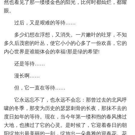
然也看见了那一缕缕金色的阳光，比何时都灿烂，都耀
眼。
过后，又是艰难的等待……
多少幻想在浮想，又消失。一片嫩叶的吐芽，不知
多久后茂密的叶丛，使它小小的心多了一份欢喜，它的
内心世界是谁能体会的幸福!那是绿的希望!
还是等待……
漫长啊……
但，它一直在等待……
它永远忘不了，也永远不会忘：那曾过去的北风呼
啸的冬季，那变为历史的瑟瑟刺骨的长夜，那抹不去的
度日如年的等待。现在，当今年第一缕和煦的春风拂过
大地，也拂过了它的心灵。是时候了，它迎着春日的朝
阳绽放出最美丽的一刻，绽放出一朵典雅的迎春花。花