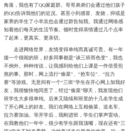
角落，我也有了QQ家庭群。哥哥弟弟们会通过他们孩子
的QQ告诉我他们的近况。甚至小到感冒、发烧，抑或是
家养的羊生了小羊羔也会通过群告知我。我通过网络感
知着他们每天的生活节奏。顿时觉得亲情通过几个点串
了起来，更真实、更亲切。
走进网络世界，友情变得单纯而真诚可贵。有一年
接一个很闹的班，好多同事都是“谈三班而色变”，我也
不例外。种种传说，让我感到给他们上课是一件倍受煎
熬的事。那时，网上流行“偷菜”、“抢车位”、“拉力
赛”等游戏。无意间有一个“三班”学生在开心网上加我好
友，我很愉快地同意了，经过“偷菜”聊天，我发现他们
班学生大多很单纯。后来又陆续和班里的十几名学生成
了开心网上的好友。我们在网络上互相偷菜、送名车、
拉力赛加油。等开学后，我刚进班，学生们掌声雷动。
在我教他们一年中，很少有学生跟我顶嘴，现在还有“三