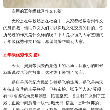
实用的五年级优秀作文10篇
无论是在学校还是在社会中，大家都经常看到作文
的身影吧，借助作文人们可以实现文化交流的目的。你
所见过的作文是什么样的呢？下面是小编为大家整理的
五年级优秀作文10篇，希望能够帮助到大家。
五年级优秀作文 篇1
今天，妈妈带我去西湖边上的岳庙，我很小的时候
就听说过岳飞的故事，这次终于来到了岳庙。
岳庙是历代纪念民族英雄岳飞的场所。岳飞是南宋
初抗击金兵的主要将领，但被秦桧、张俊等人以“莫须
有”罪名诬陷为反叛朝廷，陷害至死。首先我们来到了正
殿，正殿中间悬着一块“心昭天日”横匾，是叶剑英的手
笔。大殿正中是彩色岳飞塑象，身着紫色蟒袍，臂露金