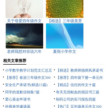
关于母爱四年级作文
【精选】三年级美景
300字集锦五篇
作文三篇
老师我想对你说六年
夏雨小学作文
级作文
相关文章推荐
小学数学教学计划范文汇总五
【精选】教师师德师风承诺书
篇
【推荐】春游三年级作文300
4篇
【推荐】四年级下册一单元作
字5篇
安全生产承诺书(精选15篇)
文3篇
【精品】信任的作文十篇
同学的道歉信锦集7篇
有关无偿献血的倡议书三篇
爱心基金申请书
制药公司的实习报告四篇
外商来华邀请函
【热门】五年级单元作文300