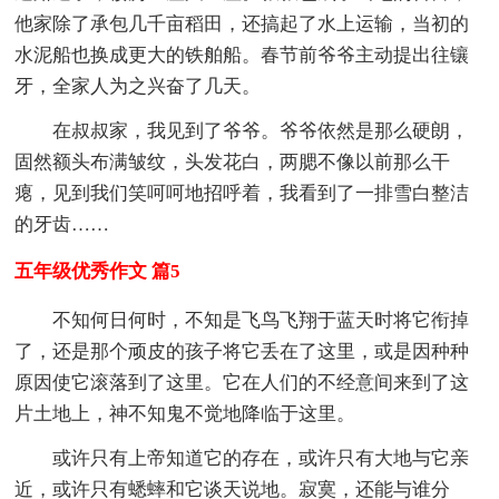
他家除了承包几千亩稻田，还搞起了水上运输，当初的
水泥船也换成更大的铁舶船。春节前爷爷主动提出往镶
牙，全家人为之兴奋了几天。
在叔叔家，我见到了爷爷。爷爷依然是那么硬朗，
固然额头布满皱纹，头发花白，两腮不像以前那么干
瘪，见到我们笑呵呵地招呼着，我看到了一排雪白整洁
的牙齿……
五年级优秀作文 篇5
不知何日何时，不知是飞鸟飞翔于蓝天时将它衔掉
了，还是那个顽皮的孩子将它丢在了这里，或是因种种
原因使它滚落到了这里。它在人们的不经意间来到了这
片土地上，神不知鬼不觉地降临于这里。
或许只有上帝知道它的存在，或许只有大地与它亲
近，或许只有蟋蟀和它谈天说地。寂寞，还能与谁分