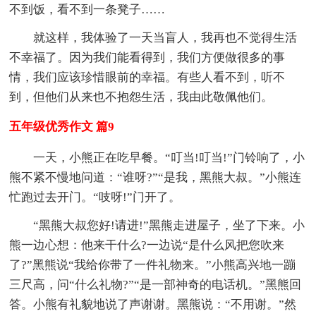
不到饭，看不到一条凳子……
就这样，我体验了一天当盲人，我再也不觉得生活
不幸福了。因为我们能看得到，我们方便做很多的事
情，我们应该珍惜眼前的幸福。有些人看不到，听不
到，但他们从来也不抱怨生活，我由此敬佩他们。
五年级优秀作文 篇9
一天，小熊正在吃早餐。“叮当!叮当!”门铃响了，小
熊不紧不慢地问道：“谁呀?”“是我，黑熊大叔。”小熊连
忙跑过去开门。“吱呀!”门开了。
“黑熊大叔您好!请进!”黑熊走进屋子，坐了下来。小
熊一边心想：他来干什么?一边说“是什么风把您吹来
了?”黑熊说“我给你带了一件礼物来。”小熊高兴地一蹦
三尺高，问“什么礼物?”“是一部神奇的电话机。”黑熊回
答。小熊有礼貌地说了声谢谢。黑熊说：“不用谢。”然