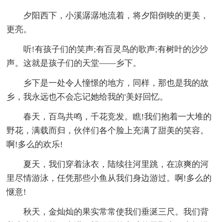
夕阳西下，小溪潺潺地流着，将夕阳倒映的更美，
更亮。
听!有孩子们的笑声;有百灵鸟的歌声;有树叶的沙沙
声。这就是孩子们的天堂——乡下。
乡下是一处令人憧憬的地方，同样，那也是我的故
乡，我永远也不会忘记她给我的'美好回忆。
春天，百鸟共鸣，千花竞发。瞧!我们抱着一大堆的
野花，满载而归，伙伴们各个脸上充满了甜美的笑容。
啊!多么的欢乐!
夏天，我们穿着泳衣，陆续往河里跳，在凉爽的河
里尽情游泳，任凭那些小鱼从我们身边游过。啊!多么的
惬意!
秋天，金灿灿的果实常常使我们垂涎三尺。我们背