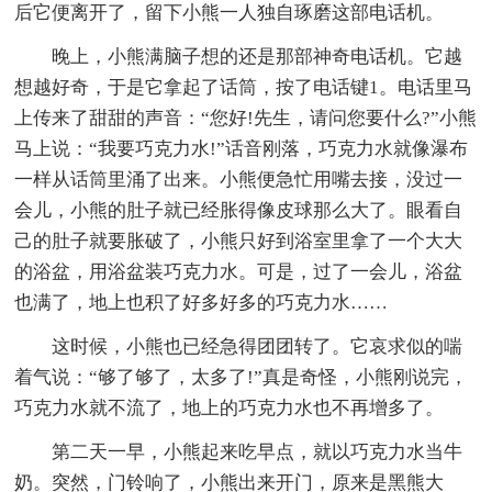
后它便离开了，留下小熊一人独自琢磨这部电话机。
晚上，小熊满脑子想的还是那部神奇电话机。它越
想越好奇，于是它拿起了话筒，按了电话键1。电话里马
上传来了甜甜的声音：“您好!先生，请问您要什么?”小熊
马上说：“我要巧克力水!”话音刚落，巧克力水就像瀑布
一样从话筒里涌了出来。小熊便急忙用嘴去接，没过一
会儿，小熊的肚子就已经胀得像皮球那么大了。眼看自
己的肚子就要胀破了，小熊只好到浴室里拿了一个大大
的浴盆，用浴盆装巧克力水。可是，过了一会儿，浴盆
也满了，地上也积了好多好多的巧克力水……
这时候，小熊也已经急得团团转了。它哀求似的喘
着气说：“够了够了，太多了!”真是奇怪，小熊刚说完，
巧克力水就不流了，地上的巧克力水也不再增多了。
第二天一早，小熊起来吃早点，就以巧克力水当牛
奶。突然，门铃响了，小熊出来开门，原来是黑熊大