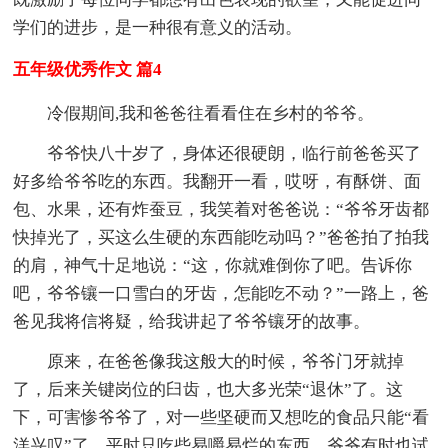
学们的进步，是一种很有意义的活动。
五年级优秀作文 篇4
冷假期间,我和爸爸往看看住在乡村的爷爷。
爷爷快八十岁了，身体还很硬朗，临行前爸爸买了
好多给爷爷吃的东西。我翻开一看，哎呀，有酥饼、面
包、水果，还有炸蚕豆，我笑着对爸爸说：“爷爷牙齿都
快掉光了，买这么生硬的东西能吃动吗？”爸爸拍了拍我
的肩，神气十足地说：“这，你就难倒你了吧。告诉你
吧，爷爷镶一口雪白的牙齿，怎能吃不动？”一路上，爸
爸见我将信将疑，给我讲起了爷爷镶牙的故事。
原来，在爸爸像我这般大的时候，爷爷门牙就掉
了，后来关键岗位的臼齿，也大多光荣“退休”了。这
下，可害惨爷爷了，对一些坚硬而又想吃的食品只能“看
洋兴叹”了。平时只吃些易嚼易烂的东西，爷爷有时也试