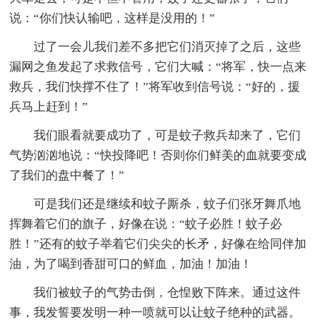
说：“你们快认输吧，这样是没用的！”
过了一会儿我们差不多把它们消灭掉了之后，这些
漏网之鱼发起了求救信号，它们大喊：“将军，快一点来
救兵，我们快撑不住了！”将军收到信号说：“好的，援
兵马上赶到！”
我们眼看就要成功了，可是蚊子救兵却来了，它们
气势汹汹地说：“快投降吧！否则你们鲜美的血就要变成
了我们的盘中餐了！”
可是我们还是继续和蚊子厮杀，蚊子们张牙舞爪地
挥舞着它们的旗子，好像在说：“蚊子必胜！蚊子必
胜！”还有的蚊子举着它们尖尖的长矛，好像在给同伴加
油，为了喝到香甜可口的鲜血，加油！加油！
我们被蚊子的气势击倒，仓惶败下阵来。通过这件
事，我发誓要发明一种一喷就可以让蚊子绝种的武器。