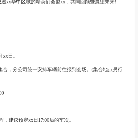
xx华中区域的精英们会盟xx，共同回顾暨展望未来!
x月xx日。
：00 集合，分公司统一安排车辆前往报到会场。(集合地点另行
00
建议预定xx日17:00后的车次。