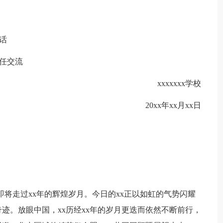
讲话
主任交流
xxxxxxx学校
20xx年xx月xx日
x即将走过xx年的辉煌岁月。今日的xx正以如虹的气势闪耀
迹。放眼中国，xx历经xx年的岁月更迭而依然不断前行，