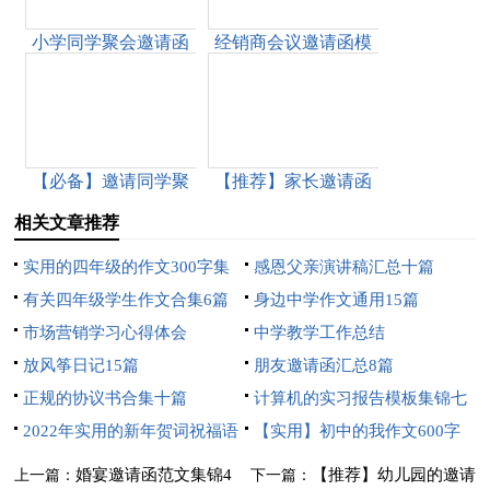
小学同学聚会邀请函
经销商会议邀请函模
范文
板九篇
【必备】邀请同学聚
【推荐】家长邀请函
会的邀请函模板9篇
范文十篇
相关文章推荐
实用的四年级的作文300字集
感恩父亲演讲稿汇总十篇
锦5篇
有关四年级学生作文合集6篇
身边中学作文通用15篇
市场营销学习心得体会
中学教学工作总结
放风筝日记15篇
朋友邀请函汇总8篇
正规的协议书合集十篇
计算机的实习报告模板集锦七
2022年实用的新年贺词祝福语
篇
【实用】初中的我作文600字
集锦78条
锦集五篇
婚宴邀请函范文集锦4
【推荐】幼儿园的邀请
上一篇：
下一篇：