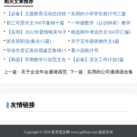
相关文章推荐
【必备】主题教育活动总结锦
实用的小学学生检讨书三篇
集七篇
初三写景作文300字集锦十篇
一年级数学《认识钟表》教学
【实用】2022年爱情唯美句子
反思
精选期中考试作文300字汇编5
摘录58句
医生辞职信(集合15篇)
篇
关于五年级状物作文4篇
毕业生登记表自我鉴定集锦15
看小说检讨书
篇
【精选】学期教学计划范文合
【必备】语文工作计划3篇
集五篇
关于企业年会邀请函范
实用的公司邀请函合集
上一篇：
下一篇：
文集合五篇
6篇
友情链接
Copyright © 2026
富禾范文网
www.gdfhept.com 版权所有