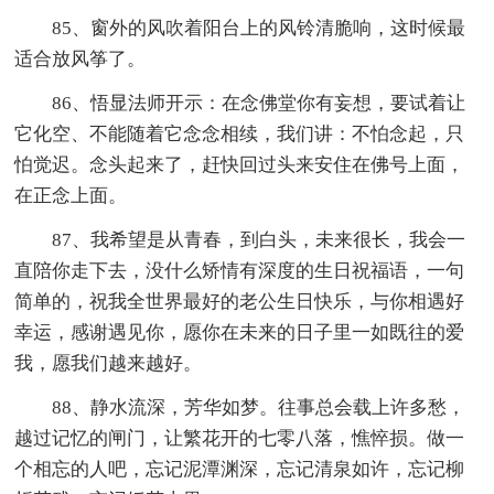
85、窗外的风吹着阳台上的风铃清脆响，这时候最
适合放风筝了。
86、悟显法师开示：在念佛堂你有妄想，要试着让
它化空、不能随着它念念相续，我们讲：不怕念起，只
怕觉迟。念头起来了，赶快回过头来安住在佛号上面，
在正念上面。
87、我希望是从青春，到白头，未来很长，我会一
直陪你走下去，没什么矫情有深度的生日祝福语，一句
简单的，祝我全世界最好的老公生日快乐，与你相遇好
幸运，感谢遇见你，愿你在未来的日子里一如既往的爱
我，愿我们越来越好。
88、静水流深，芳华如梦。往事总会载上许多愁，
越过记忆的闸门，让繁花开的七零八落，憔悴损。做一
个相忘的人吧，忘记泥潭渊深，忘记清泉如许，忘记柳