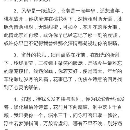
2、风华是一纸流沙，苍老是一段年华，遥想当年，
桃花盛开，你我流连在桃花树下，深情相对两无语，脉
脉含情两相对，无限甜蜜，可如今，花开花落亦无期，
此情此景难再续，或许你早已经忘记了那一刻的虔诚，
或许你早已不记得我曾经那么深情都凝视过你的眼睛。
3、窗外的花儿，细雨点洒在花前，在阳光的折射
下，玲珑晶莹，三棱镜里微笑的脸庞，是我今生最难忘
的葱茏模样。浅遇深藏，你若安好，便是晴天。年华的
车轮碾过岁月的风霜，花事已了，仿佛在诗意的四月找
到了心灵的皈依。
4、好想，待我长发齐腰与君见，你为我琯青丝插发
簪，淡化黛眉吟诗篇，花前月下两痴缠。涧中落玉千百
颗，我只要你一个。弱水三千，问你可否只取一瓢饮。
浮生若梦弹指间，万般皆虚幻。哪有不早不晚，刚好遇