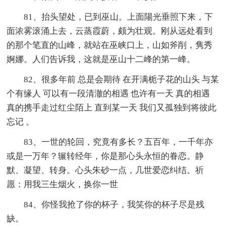
81、抬头望处，已到巫山。上面陽光垂照下来，下
面浓雾滚涌上去，云蒸霞蔚，颇为壮观。刚从远处看到
的那个笔直的山峰，就站在巫峡口上，山如斧削，隽秀
婀娜。人们告诉我，这就是巫山十二峰的第一峰。
82、很多年前 总是会期待 在开满栀子花的山头 与某
个有缘人 可以有一段清澈的相遇 也许有一天 真的相遇
真的携手走过红尘陌上 直到某一天 我们又孤独到将彼此
忘记 。
83、一世的轮回，究竟有多长？五百年，一千年亦
或是一万年？辗转经年，你是那心头永恒的眷恋。静
默、凝望、转身。心头朱砂一点，几世爱恋纠结。祈
愿：用我三生烟火，换你一世
84、你怪我抢了你的杯子，我笑你的杯子尽是残
缺。