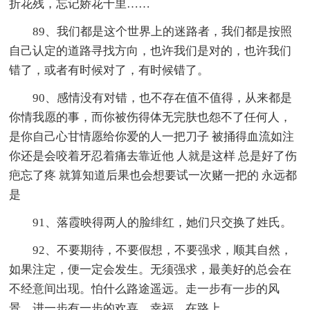
折花残，忘记娇花十里……
89、我们都是这个世界上的迷路者，我们都是按照
自己认定的道路寻找方向，也许我们是对的，也许我们
错了，或者有时候对了，有时候错了。
90、感情没有对错，也不存在值不值得，从来都是
你情我愿的事，而你被伤得体无完肤也怨不了任何人，
是你自己心甘情愿给你爱的人一把刀子 被捅得血流如注
你还是会咬着牙忍着痛去靠近他 人就是这样 总是好了伤
疤忘了疼 就算知道后果也会想要试一次赌一把的 永远都
是
91、落霞映得两人的脸绯红，她们只交换了姓氏。
92、不要期待，不要假想，不要强求，顺其自然，
如果注定，便一定会发生。无须强求，最美好的总会在
不经意间出现。怕什么路途遥远。走一步有一步的风
景，进一步有一步的欢喜。幸福，在路上。