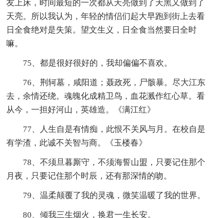
友上床，时间最短的一次都从天亮做到了天黑又做到了
天亮。所以我认为，年轻的情侣们起大早跑到街上去看
日全食绝对是失策。望文生义，日全食当然要日全时
嘛。
75、都是很好很好的，我却偏偏不喜欢。
76、荆轲墓，咸阳道；聂政死，尸骸暴。尽大江东
去，余情还绕。魂魄化成精卫鸟，血花溅作红心草。看
从今，一担好河山，英雄造。《满江红》
77、人生自是有情痴，此恨不关风与月。在校自是
有学渣，此诚不关智与商。《玉楼春》
78、不须旦暮厮守，不须海誓山盟，只要记住那个
月夜，只要记住那个时辰，还有那深情的吻。
79、温柔颠覆了我的灵魂，微笑温暖了我的世界。
80、倾我三生烟火，换君一生长安。