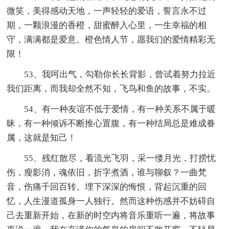
微笑，美得感动天地，一声轻轻的爱语，誓言永不过
期，一颗浪漫的香橙，甜蜜醉入心里，一生幸福的相
守，满满都是爱意。橙色情人节，愿我们的爱情精彩无
限！
53、我呵出气，勾勒你长长背影，曾试着努力拉近
我们距离，而我却全然不知，飞鸟和鱼的故事，不实。
54、有一种友谊不低于爱情，有一种关系不属于暖
昧，有一种倾诉不断推心置腹，有一种结局总是难成眷
属，这就是知己！
55、残红散尽，看流光飞羽，采一缕月光，打捞忧
伤，瘦影消，魂依旧，折字煮酒，谁与聊叙？一曲梵
音，伤痛千回百转。埋下深深的悔恨，背起沉重的回
忆，人生漫道孤身一人独行。然而这种伤感并不妨碍自
己去重新开始，在新的时空内将音乐重听一遍，将故事