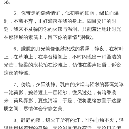
见。
5、你带走的缱绻情谊，似初春的细雨，绵长而温
润，不离不弃，正好滴落在我的身上。四目交汇的时
刻，我来不及躲闪你的火辣与温润。只能羞涩地让时光
在那轻展的素笺上，留下你的豪情与刚毅。
6、朦胧的月光就像银纱织成的雾霭，静夜，在树叶
上，在草地上，在亭台楼阁上，不时闪现出一种圣洁的
光芒，轻柔的浪花拍在沙滩上，仿佛在柔声细语，诉说
这夜的静谧。
7、傍晚，夕阳淡静。乳白的夕烟与轻缈的暮霭笼罩
一池荷影，婉若遮上一层轻纱，微风过处，有暗香袭
来，荷风弄影，夏虫清唱，于是，便将思绪放置于这朦
胧之间，尽情体会宁静之美。
8、静静的夜，熄灭了所有的灯，唯独心烛不灭，轻
轻地燃烧着我的孤独，无论岁月怎样变迁，无论日子怎