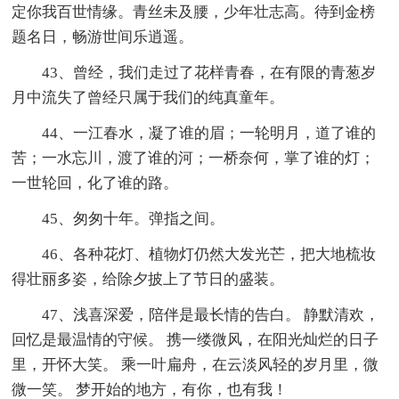
定你我百世情缘。青丝未及腰，少年壮志高。待到金榜
题名日，畅游世间乐逍遥。
43、曾经，我们走过了花样青春，在有限的青葱岁
月中流失了曾经只属于我们的纯真童年。
44、一江春水，凝了谁的眉；一轮明月，道了谁的
苦；一水忘川，渡了谁的河；一桥奈何，掌了谁的灯；
一世轮回，化了谁的路。
45、匆匆十年。弹指之间。
46、各种花灯、植物灯仍然大发光芒，把大地梳妆
得壮丽多姿，给除夕披上了节日的盛装。
47、浅喜深爱，陪伴是最长情的告白。 静默清欢，
回忆是最温情的守候。 携一缕微风，在阳光灿烂的日子
里，开怀大笑。 乘一叶扁舟，在云淡风轻的岁月里，微
微一笑。 梦开始的地方，有你，也有我！