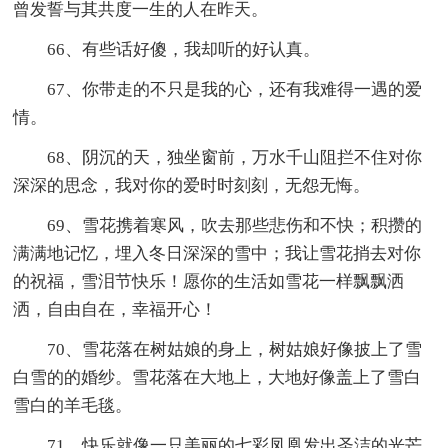
曾发誓与其共度一生的人在昨天。
66、有些话好傻，我却听的好认真。
67、你带走的不只是我的心，还有我难得一遇的爱
情。
68、阴沉的天，独坐窗前，万水千山阻拦不住对你
深深的思念，我对你的爱时时刻刻，无怨无悔。
69、雪花携着寒风，吹去那些悲伤和不快；积攒的
满满地记忆，埋入冬日深深的雪中；我让雪花捎去对你
的祝福，雪泪节快乐！愿你的生活如雪花一样飘飘洒
洒，自由自在，幸福开心！
70、雪花落在树姑娘的身上，树姑娘好像披上了雪
白雪的的婚纱。雪花落在大地上，大地好像盖上了雪白
雪白的羊毛毯。
71、快乐就像一只美丽的七彩凤凰发出圣洁的光芒