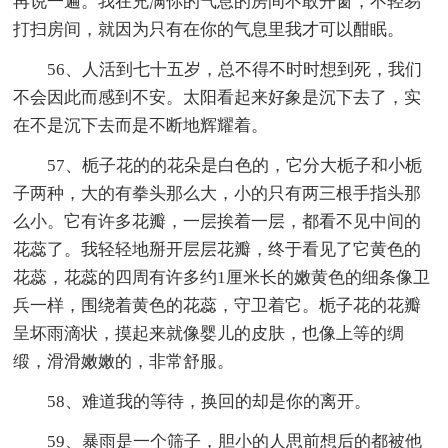
再说一遍。我在充满你的气息的房间不敢开窗，不轻易
打扫房间，就因为只有在你的气息里我才可以酣眠。
56、人活到七十五岁，总不得不时时想到死，我们
不会因此而感到不安。太阳看起来好象是沉下去了，实
在不是沉下去而是不断地辉耀着。
57、栀子花的的花朵是白色的，它分大栀子和小栀
子两种，大的有拳头那么大，小的只有两三根手指头那
么小。它有许多花瓣，一层挨着一层，都看不见中间的
花蕊了。我轻轻地掰开层层花瓣，终于看见了它黄色的
花蕊，花蕊的四周有许多约1厘米长的嫩黄色的细条像卫
兵一样，围绕着黄色的花蕊，守卫着它。栀子花的花瓣
呈坏雨滴状，摸起来就像婴儿的皮肤，也像上等的绸
缎，滑滑嫩嫩的，非常舒服。
58、难道我的等待，换回的却是你的离开。
59、暴雨是一个筛子，胆小的人思前想后的都被他