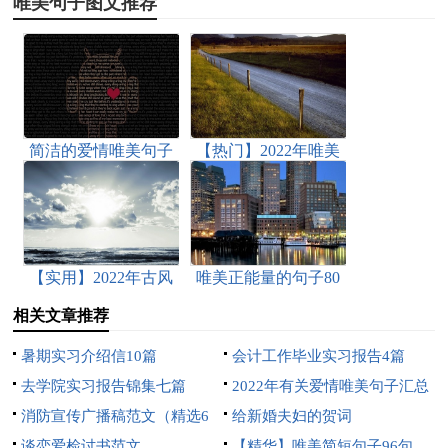
唯美句子图文推荐
简洁的爱情唯美句子
【热门】2022年唯美
58句
正能量的句子摘录86
句
【实用】2022年古风
唯美正能量的句子80
唯美句子集锦39条
句
相关文章推荐
暑期实习介绍信10篇
会计工作毕业实习报告4篇
去学院实习报告锦集七篇
2022年有关爱情唯美句子汇总
消防宣传广播稿范文（精选6
90句
给新婚夫妇的贺词
篇）
谈恋爱检讨书范文
【精华】唯美简短句子96句