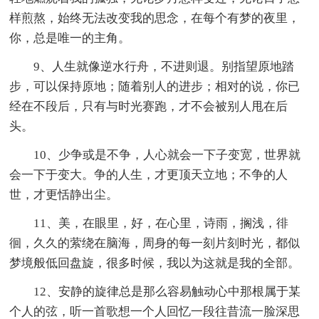
样煎熬，始终无法改变我的思念，在每个有梦的夜里，
你，总是唯一的主角。
9、人生就像逆水行舟，不进则退。别指望原地踏
步，可以保持原地；随着别人的进步；相对的说，你已
经在不段后，只有与时光赛跑，才不会被别人甩在后
头。
10、少争或是不争，人心就会一下子变宽，世界就
会一下于变大。争的人生，才更顶天立地；不争的人
世，才更恬静出尘。
11、美，在眼里，好，在心里，诗雨，搁浅，徘
徊，久久的萦绕在脑海，周身的每一刻片刻时光，都似
梦境般低回盘旋，很多时候，我以为这就是我的全部。
12、安静的旋律总是那么容易触动心中那根属于某
个人的弦，听一首歌想一个人回忆一段往昔流一脸深思