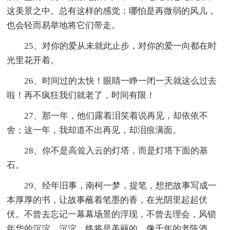
这美景之中。总有这样的感觉：哪怕是再微弱的风儿，
也会轻而易举地将它们带走。
25、对你的爱从未就此止步，对你的爱一向都在时
光里花开着。
26、时间过的太快！眼睛一睁一闭一天就这么过去
啦！再不疯狂我们就老了，时间有限！
27、那一年，他们露着泪笑着说再见，却依依不
舍；这一年，我却道不出再见，却泪痕满面。
28、你不是高耸入云的灯塔，而是灯塔下面的基
石。
29、经年旧事，南柯一梦，提笔，想把故事写成一
本厚厚的书，让故事蘸着笔墨的香，在光阴里起起伏
伏。不曾去忘记一幕幕场景的浮现，不曾去理会，风锁
年华的沉淀，沉淀，终将是美丽的，像千年的老陈酒，