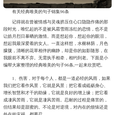
有关经典唯美的句子锦集96条
记得就在曾被情感与灵魂挤压住心口隐隐作痛的那
段时光，唯忆起的不是被风霜雪雨冻红的恋情，也不是
让皓月烈日暴晒的激情。而是想起你，想起你的眼泪，
想起我最深爱着的女人。一直这样想，水榭林荫，月色
朦胧，清晰的花草相伴的幽静，却是你的如影随形，在
我眼前不离不弃。无需执手相牵，相约到老。下面是小
编帮大家整理的经典唯美的句子96条,一起来欣赏吧。
1、伤害，对于每个人，都是一道必经的风雨，如果
我们把它看作风景，它就是风景；把它看成砥砺身心、
增长智慧和才干的助缘，它就是良好的增上缘；把它看
成凄风苦雨，它就是凄风苦雨。忍耐的过程是痛苦的，
但结果却是甜蜜的。不论是对逆境，对内在的烦恼还是
外在的灾祸，都要忍。