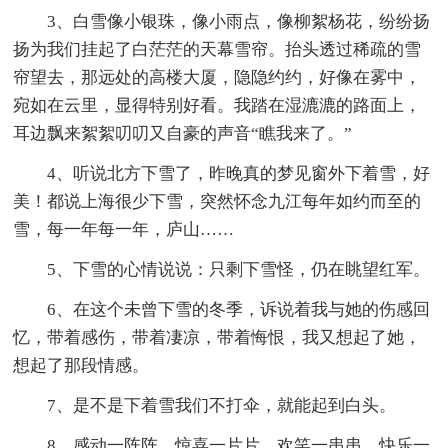
3、白雪像小银珠，像小雨点，像柳絮杨花，纷纷扬
扬为我们挂起了白茫茫的天幕雪帘。抬头透过稀疏的雪
帘望去，那远处的高楼大厦，隐隐约约，好像在雾中，
宛如在云里，显得特别好看。我踏在湿漉漉的路面上，
耳边飘来絮絮叨叨又自豪的声音“瞧我来了。”
4、听说北方下雪了，昨晚真的梦见窗外下着雪，好
美！都说上海很少下雪，突然怀念九江每年如约而至的
雪，每一年每一年，庐山……
5、下雪的心情说说：只剩下雪怪，仍在眺望红军。
6、在这个未曾下雪的冬季，诉说着我与她的伤感回
忆，带着感伤，带着凄凉，带着悔恨，我又想起了她，
想起了那段情感。
7、是不是下着雪我们不打伞，就能起到白头。
8、感动一阵阵，惊喜一片片，欢笑一串串，快乐一