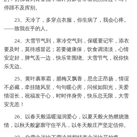
停蹄不及挥别。
23、天冷了，多穿点衣服，你生病了，我会心疼。
——致我在乎的人。
24、大雪节气到，寒冷空气到，保暖要记牢，添衣
要及时，莫待感冒迟；若要健康保，饮食调清淡，心情
安定好，脾气丢一边，快乐常围绕。大雪节气，祝你快
乐无边。
25、黄叶裹寒霜，腊梅又飘香，思念正昂扬，情谊
不必藏，牵挂随风至，句句暖心房，问候如阳光，关爱
情谊长，祝福发于心，时时伴身旁，快乐总无限，大雪
安无恙！
26、以春天般温暖滋润爱心，以夏天般火热燃烧激
情，以秋天般寥廓守住平凡，以冬天般庄严坚定信仰。