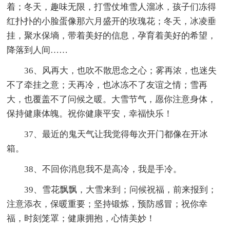
着；冬天，趣味无限，打雪仗堆雪人溜冰，孩子们冻得
红扑扑的小脸蛋像那六月盛开的玫瑰花；冬天，冰凌垂
挂，聚水保墒，带着美好的信息，孕育着美好的希望，
降落到人间……
36、风再大，也吹不散思念之心；雾再浓，也迷失
不了牵挂之意；天再冷，也冰冻不了友谊之情；雪再
大，也覆盖不了问候之暖。大雪节气，愿你注意身体，
保持健康体魄。祝你健康平安，幸福快乐！
37、最近的鬼天气让我觉得每次开门都像在开冰
箱。
38、不回你消息我不是高冷，我是手冷。
39、雪花飘飘，大雪来到；问候祝福，前来报到；
注意添衣，保暖重要；坚持锻炼，预防感冒；祝你幸
福，时刻笼罩；健康拥抱，心情美妙！