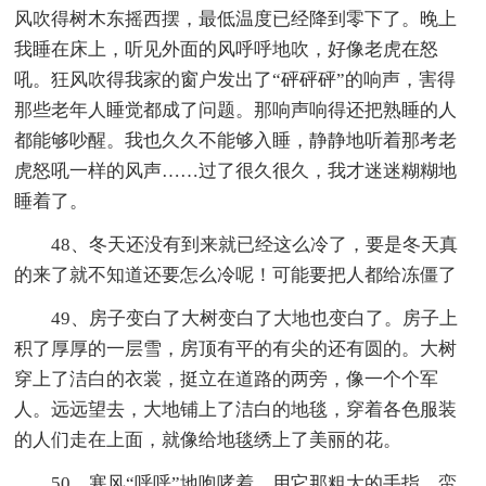
风吹得树木东摇西摆，最低温度已经降到零下了。晚上
我睡在床上，听见外面的风呼呼地吹，好像老虎在怒
吼。狂风吹得我家的窗户发出了“砰砰砰”的响声，害得
那些老年人睡觉都成了问题。那响声响得还把熟睡的人
都能够吵醒。我也久久不能够入睡，静静地听着那考老
虎怒吼一样的风声……过了很久很久，我才迷迷糊糊地
睡着了。
48、冬天还没有到来就已经这么冷了，要是冬天真
的来了就不知道还要怎么冷呢！可能要把人都给冻僵了
49、房子变白了大树变白了大地也变白了。房子上
积了厚厚的一层雪，房顶有平的有尖的还有圆的。大树
穿上了洁白的衣裳，挺立在道路的两旁，像一个个军
人。远远望去，大地铺上了洁白的地毯，穿着各色服装
的人们走在上面，就像给地毯绣上了美丽的花。
50、寒风“呼呼”地咆哮着，用它那粗大的手指，蛮