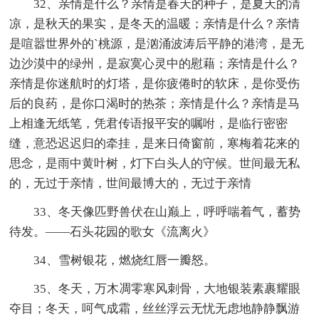
32、亲情是什么？亲情是春天的种子，是夏天的清
凉，是秋天的果实，是冬天的温暖；亲情是什么？亲情
是喧嚣世界外的`桃源，是汹涌波涛后平静的港湾，是无
边沙漠中的绿州，是寂寞心灵中的慰藉；亲情是什么？
亲情是你迷航时的灯塔，是你疲倦时的软床，是你受伤
后的良药，是你口渴时的热茶；亲情是什么？亲情是马
上相逢无纸笔，凭君传语报平安的嘱咐，是临行密密
缝，意恐迟迟归的牵挂，是来日倚窗前，寒梅着花来的
思念，是雨中黄叶树，灯下白头人的守候。世间最无私
的，无过于亲情，世间最博大的，无过于亲情
33、冬天像匹野兽伏在山巅上，呼呼喘着气，蓄势
待发。——石头花园的歌女《流离火》
34、雪树银花，燃烧红唇一瓣怒。
35、冬天，万木凋零寒风刺骨，大地银装素裹耀眼
夺目；冬天，呵气成霜，丝丝浮云无忧无虑地静静飘游