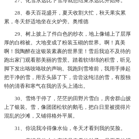
27、化雪永远比下雪冷就想结束永远比开始疼。
28、春天百花盛开，夏天收割大忙，秋天果实累
累，冬天舒适地坐在火炉旁。奥维德
29、树上披上了件白色的纱衣，地上像铺上了层厚
厚的白棉被。大地变成了粉装玉砌的世界。啊！真美
啊！我陶醉在这银装素裹的世界里！雪后我迫不及待的
跑出家门观看那美丽的雪景。踏着软绵绵的积雪，听见
脚下发出咯吱咯吱的声响。我跑到雪堆前，我用手捧起
把干净的雪，用舌头舔了下，尝尝这纯洁的雪，有股独
特的清香和寒气在我的舌头上涌出。
30、雪终于停了，茫茫的田野片雪白，房舍群山披
上了银装。雪，像团团松软的鹅毛，把白日里被搅得片
混乱的沙滩，又铺得格外平展。
31、你说我冷得像水仙，冬天才看到我的笑脸。