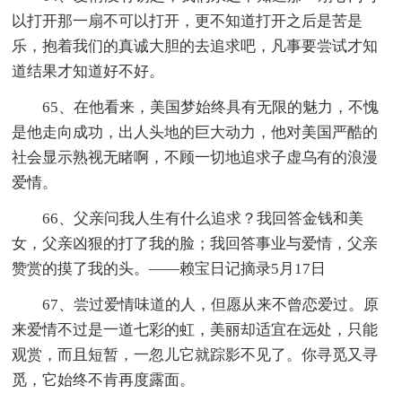
以打开那一扇不可以打开，更不知道打开之后是苦是
乐，抱着我们的真诚大胆的去追求吧，凡事要尝试才知
道结果才知道好不好。
65、在他看来，美国梦始终具有无限的魅力，不愧
是他走向成功，出人头地的巨大动力，他对美国严酷的
社会显示熟视无睹啊，不顾一切地追求子虚乌有的浪漫
爱情。
66、父亲问我人生有什么追求？我回答金钱和美
女，父亲凶狠的打了我的脸；我回答事业与爱情，父亲
赞赏的摸了我的头。――赖宝日记摘录5月17日
67、尝过爱情味道的人，但愿从来不曾恋爱过。原
来爱情不过是一道七彩的虹，美丽却适宜在远处，只能
观赏，而且短暂，一忽儿它就踪影不见了。你寻觅又寻
觅，它始终不肯再度露面。