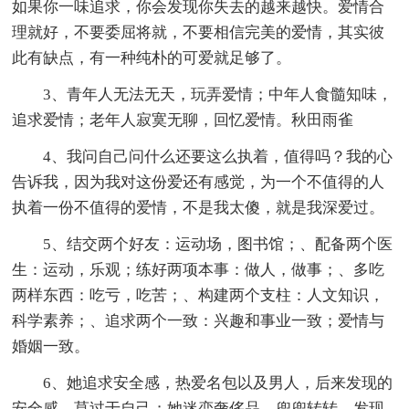
如果你一味追求，你会发现你失去的越来越快。爱情合
理就好，不要委屈将就，不要相信完美的爱情，其实彼
此有缺点，有一种纯朴的可爱就足够了。
3、青年人无法无天，玩弄爱情；中年人食髓知味，
追求爱情；老年人寂寞无聊，回忆爱情。秋田雨雀
4、我问自己问什么还要这么执着，值得吗？我的心
告诉我，因为我对这份爱还有感觉，为一个不值得的人
执着一份不值得的爱情，不是我太傻，就是我深爱过。
5、结交两个好友：运动场，图书馆；、配备两个医
生：运动，乐观；练好两项本事：做人，做事；、多吃
两样东西：吃亏，吃苦；、构建两个支柱：人文知识，
科学素养；、追求两个一致：兴趣和事业一致；爱情与
婚姻一致。
6、她追求安全感，热爱名包以及男人，后来发现的
安全感，莫过于自己；她迷恋奢侈品，兜兜转转，发现