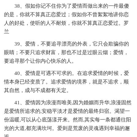
38、假如你记不住你为了爱情而做出来的一件最傻
的是，你就不算真正恋爱过；假如你不曾絮絮地讲你恋
人的好处，使听的人不耐烦，你就不算真正恋爱过。罗
兰
39、爱情，不要追寻漂亮的外表，它只会欺骗你的
眼睛；不要只追求财富，那也不过是过眼云烟；爱情，
要追寻那个让你内心快乐的人。
40、爱情是可遇不可求的。在追求爱情的时候，爱
情本身已经变质了。追求爱情的境界，就是不追求，顺
其自然，成与不成都有天定。
41、爱情因为浪漫而唯美,因为婚姻而升华,浪漫固然
是爱情所追求的,安稳平淡才是爱情的最终归宿。渴望一
份温暖,可以从心底荡漾开来。然而,其实每一条都通往阳
光的大道,都充满坎坷。爱则是荒废的灵魂遇到幸福的邂
逅。