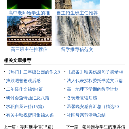
高中老师给学生的推
自主招生班主任推荐
荐信
信
高三班主任推荐信
留学推荐信范文
相关文章推荐
【热门】三年级公园的作文9
【必备】唯美伤感句子摘录40
篇
摔跤吧爸爸观后感
条
法人代表授权委托书范文五篇
二年级作文锦集4篇
高一地理下学期的教学计划
研讨会邀请函汇总八篇
贪玩老爸读后感
求职自我评价(15篇)
温馨晚安感言汇总（精选50
有关中秋祝贺词集锦56条
句）
社区母亲节活动总结
导师推荐信(15篇)
老师推荐学生的推荐信
上一篇：
下一篇：