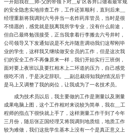
一开始我在__师-父的带领下对__矿区各井口做着最常规
的安全隐患实地排查工作，工作还算顺利，直到后来__
经理重新将我调到六号井当一名炸药库管员，当时是很
不情愿的，感觉就是脱离我所学专业，没有什么前途，
但自己最终勉强接受，正当我拿着行李搬去六号井时，
公司领导又下发通知说是不允许随意调动我们这帮刚毕
业的学生，这样我又继续做安全员的工作，但是这次我
们的安全工作不再像原来一样，我们开始实行三班倒，
面对要上夜班以及要扛相木上二环道的压力，自己感觉
很吃不消，于是决定辞职。__副总裁得知我的情况后于
是马上又调整了我的岗位，让我成为了一名技术员。
成为技术员以后，我主要做的工作是测量以及测量
成果电脑上图，这个工作相对来说较为简单，我在__工
程师的指点下很快就上手了，这样测量工作干到了今年
三月份，随后张正国经理又将我调到地质组，地质工作
较为难做，我们这批学生基本上没有一个是真正意义上