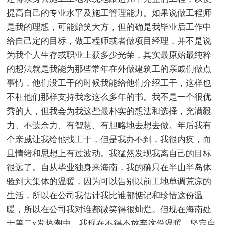
提高自己的专业水平及施工管理能力。如果说做工程师
是我的理想，可能贻笑大方，但的确是我毕业后工作中
给自己定的目标，做工程师或者做项目经理，并不是说
为我个人生存或职业上获多少光荣，其实最原始最纯粹
的想法就是我能为那些常年在外做建筑工的亲戚们做点
事情，他们没工干的时候我能给他们介绍工干，这样也
不枉他们那样支持我念这么多年的书。我不是一个很优
秀的人，但我会为我这些最朴实的想法和选择，充满毅
力、不遗余力、有智慧、有胆略地去想去做。年后我有
个亲戚让我给他找工干，但是我办不到，我很内疚，而
且情绪和思想上有过波动。我猛然发现我离自己的目标
很远了。自从毕业独身来海南，我的确只在半山半岛体
验到大集体的温暖，因为可以告别以前工地单调荒凉的
生活，所以在公司我估计我比谁都惦记和珍惜这份温
暖，所以在公司我对谁都微笑得很灿烂。但现在海南处
于第二x发热潮中，我现在不得不放弃这份温暖，坚定自