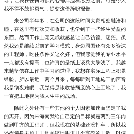
导，让我在任何时候内心都洋溢着感激之情。可是今天
我不得不鼓起勇气，提交这份辞职报告。
来公司半年多，在公司的这段时间大家相处融洽和
睦，在这里有过欢笑和收获，也学到了一些终生受益的
东西。然而工作上毫无成就感总让自己彷徨、迷茫。虽
然我还是继续以前的学习模式，身边周围还有众多资深
的工程师，吃住条件又这么好，但我感觉我的专业水平
一点都没有提高，也许真的是纸上谈兵太肤浅了。我越
来越坚信在工作中学习的道理，我想在实际工程上积累
经验。所以最近一两个月来，每每听到工地施工的声音
我是彻夜难眠，我觉得是该收拾颓废的心上工地了，我
一直把工地视为我人生中的战场。
除此之外还有一些其他的个人因素加速而坚定了我
的离开。因为来海南我给自己定的目标就是两到三年内
做到甲方的工程师，但我现在的基础还没打牢，所以我
还得亲身去施工工地系统地跟进几个完整的工程，以便