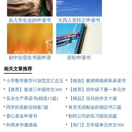
加入学生会的申请书
大四入党转正申请书
初中住宿生书面申请
辞职申请书
书
相关文章推荐
小学数学教学计划范文汇总五
【精选】教师师德师风承诺书
篇
【推荐】春游三年级作文300
4篇
【推荐】四年级下册一单元作
字5篇
安全生产承诺书(精选15篇)
文3篇
【精品】信任的作文十篇
同学的道歉信锦集7篇
有关无偿献血的倡议书三篇
爱心基金申请书
制药公司的实习报告四篇
外商来华邀请函
【热门】五年级单元作文300