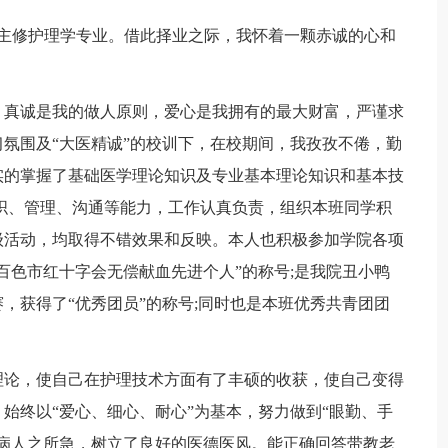
业生，主修护理学专业。借此择业之际，我怀着一颗赤诚的心和
。
，真诚是我的做人原则，爱心是我拥有的最大财富，严谨求
氛围及“大医精诚”的校训下，在校期间，我孜孜不倦，勤
实的掌握了基础医学理论知识及专业基本理论知识和基本技
织、管理、沟通等能力，工作认真负责，组织本班同学积
级活动，均取得不错效果和反映。本人也积极参加学院各项
百色市红十字会无偿献血先进个人”的称号;是我院丑小鸭
，获得了“优秀团员”的称号;同时也是本班优秀共青团团
理论，使自己在护理技术方面有了丰硕的收获，使自己变得
始终以“爱心、细心、耐心”为基本，努力做到“眼勤、手
病人之所急，树立了良好的医德医风。能正确回答带教老