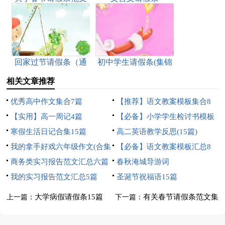
锦集9篇
回家过节请假条（通
初中学生请假条(集锦
用14篇）
15篇)
相关文章推荐
优秀高中作文集合7篇
【推荐】语文教案模板集合8
【实用】高一周记4篇
篇
【必备】小学学生检讨书模板
寒假生活日记合集15篇
集锦9篇
高二英语教学反思(15篇)
我的拿手好戏六年级作文(合集
【必备】语文教案模板汇总8
15篇)
商务类实习报告范文汇总六篇
篇
春秋淹城导游词
我的实习报告范文汇总5篇
圣诞节祝福语15篇
大学病假请假条15篇
有关春节请假条范文集
上一篇：
下一篇：
合7篇