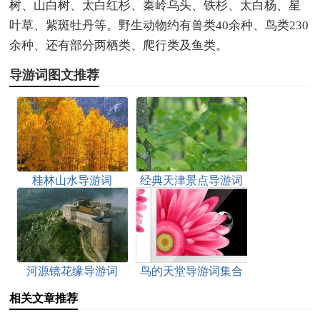
树、山白树、太白红杉、秦岭乌头、铁杉、太白杨、星
叶草、紫斑牡丹等。野生动物约有兽类40余种、鸟类230
余种、还有部分两栖类、爬行类及鱼类。
导游词图文推荐
桂林山水导游词
经典天津景点导游词
河源镜花缘导游词
鸟的天堂导游词集合
15篇
相关文章推荐