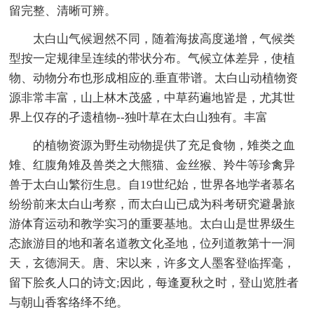
留完整、清晰可辨。
太白山气候迥然不同，随着海拔高度递增，气候类
型按一定规律呈连续的带状分布。气候立体差异，使植
物、动物分布也形成相应的.垂直带谱。太白山动植物资
源非常丰富，山上林木茂盛，中草药遍地皆是，尤其世
界上仅存的孑遗植物--独叶草在太白山独有。丰富
的植物资源为野生动物提供了充足食物，雉类之血
雉、红腹角雉及兽类之大熊猫、金丝猴、羚牛等珍禽异
兽于太白山繁衍生息。自19世纪始，世界各地学者慕名
纷纷前来太白山考察，而太白山已成为科考研究避暑旅
游体育运动和教学实习的重要基地。太白山是世界级生
态旅游目的地和著名道教文化圣地，位列道教第十一洞
天，玄德洞天。唐、宋以来，许多文人墨客登临挥毫，
留下脍炙人口的诗文;因此，每逢夏秋之时，登山览胜者
与朝山香客络绎不绝。