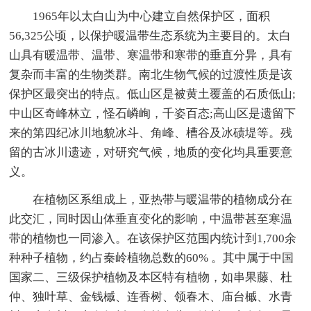
1965年以太白山为中心建立自然保护区，面积
56,325公顷，以保护暖温带生态系统为主要目的。太白
山具有暖温带、温带、寒温带和寒带的垂直分异，具有
复杂而丰富的生物类群。南北生物气候的过渡性质是该
保护区最突出的特点。低山区是被黄土覆盖的石质低山;
中山区奇峰林立，怪石嶙峋，千姿百态;高山区是遗留下
来的第四纪冰川地貌冰斗、角峰、槽谷及冰碛堤等。残
留的古冰川遗迹，对研究气候，地质的变化均具重要意
义。
在植物区系组成上，亚热带与暖温带的植物成分在
此交汇，同时因山体垂直变化的影响，中温带甚至寒温
带的植物也一同渗入。在该保护区范围内统计到1,700余
种种子植物，约占秦岭植物总数的60% 。其中属于中国
国家二、三级保护植物及本区特有植物，如串果藤、杜
仲、独叶草、金钱槭、连香树、领春木、庙台槭、水青