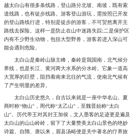
越太白山有很多条线路，登山路分北坡、南坡，既有索
道线路，也有徒步线路。游客登山游玩，需按照已开发
的登山路线行进，特别是徒步的游客，不可贸然离开主
路线去探险。这样一是防止在山中迷路失踪;二是保护区
内有不少野生动物，包括大型野兽，游客若进入深山可
能会遇到危险。
太白山是秦岭山脉主峰，秦岭是我国南，北气候分
界线，也是长江、黄河两大水系的分水岭。它象一道高
大宽厚的巨壁，阻挡着南来北往的气流，使南北气候有
了产生明显的差异。
太白山历史悠久，自古以来就是一座中华名山。夏
商时称“物山”，周代称“太乙山”，至魏晋始称“太白
山”。历代帝王对其封王加侯，文人墨客的足迹更是遍及
太白山的山山岭岭，留下了大量赞美太白山景色的绝妙
诗篇。自隋、唐以来，眉县汤峪便是关中著名的疗养旅