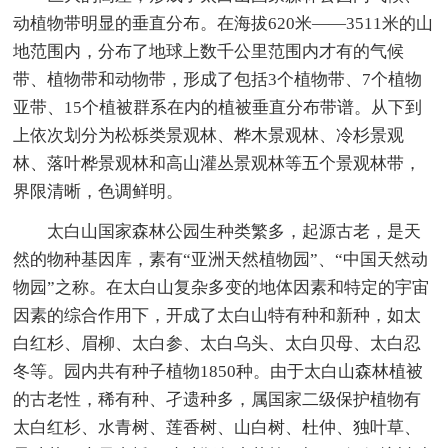
动植物带明显的垂直分布。在海拔620米――3511米的山
地范围内，分布了地球上数千公里范围内才有的气候
带、植物带和动物带，形成了包括3个植物带、7个植物
亚带、15个植被群系在内的植被垂直分布带谱。从下到
上依次划分为松栎类景观林、桦木景观林、冷杉景观
林、落叶桦景观林和高山灌丛景观林等五个景观林带，
界限清晰，色调鲜明。
太白山国家森林公园生种类繁多，起源古老，是天
然的物种基因库，素有“亚洲天然植物园”、“中国天然动
物园”之称。在太白山复杂多变的地体因素和特定的宇宙
因素的综合作用下，开成了太白山特有种和新种，如太
白红杉、眉柳、太白参、太白乌头、太白贝母、太白忍
冬等。园内共有种子植物1850种。由于太白山森林植被
的古老性，稀有种、孑遗种多，属国家二级保护植物有
太白红杉、水青树、莲香树、山白树、杜仲、独叶草、