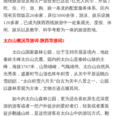
围绕旅游业及相关产业投资已达近7亿元人民币，开成了
吃、住、行、游、购、娱一条龙的配套服务体系。区内
现有宾馆饭店20余家，床位5000余张，游泳、娱乐设施
120多家，已成为陕西西线旅游中一处集观光、度假、休
闲、娱乐以及教学、科学考察为一体的旅游胜地。
太白山概况导游词-陕西导游词2
太白山国家森林公园，位于宝鸡市眉县境内，地处
秦岭主峰太白山北麓。园内的太白山是秦岭山脉的主
峰，海拔3767米，山势雄峻，气魄雄伟。太白山自然风
光秀美，盛夏时节山顶也终年积雪，从关中平原远眺白
雪皑皑，“太白积雪六月天”自古为关中八景之一。公园
以森林景观为主体，文物古迹点缀其间。
如今的太白山森林公园，更为适合喜欢原生态深度
游的游客或者一些户外徒步的爱好者们，轻装或者重装
徒步翻越山岭，是这些游客在太白山中的游玩方式。翻