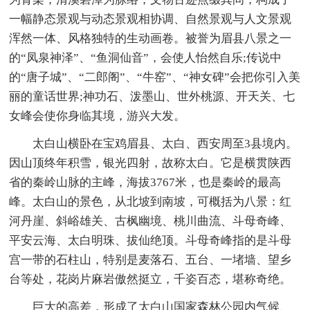
一幅静态景观与动态景观相协调、自然景观与人文景观
浑然一体、风格独特的生动画卷。被誉为眉县八景之一
的“凤泉神泽”、“鱼洞仙音”，会使人怡然自乐;传说中
的“唐子城”、“二郎阁”、“牛窑”、“神女碑”会把你引入美
丽的童话世界;神功石、泼墨山、世外桃源、开天关、七
女峰会使你身临其境，游兴大发。
太白山横卧在宝鸡眉县、太白、西安周至3县境内。
因山顶终年积雪，银光四射，故称太白。它是横贯陕西
省的秦岭山脉的主峰，海拔3767米，也是秦岭的最高
峰。太白山的景色，从北坡到南坡，可概括为八景：红
河丹崖、斜峪雄关、古枫幽境、桃川曲流、斗母奇峰、
平安云海、太白明珠、拔仙绝顶。斗母奇峰指的是斗母
宫一带的石柱山，特别是麦落石、五台、一堵墙、望乡
台等处，花岗片麻岩傲然挺立，千姿百态，堪称奇绝。
巨大的高差，形成了太白山国家森林公园内气候、