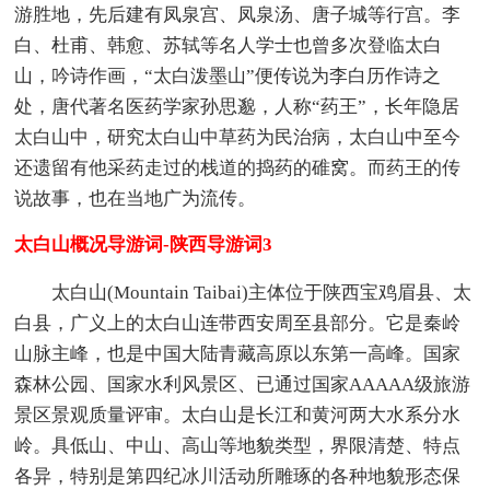
游胜地，先后建有凤泉宫、凤泉汤、唐子城等行宫。李
白、杜甫、韩愈、苏轼等名人学士也曾多次登临太白
山，吟诗作画，“太白泼墨山”便传说为李白历作诗之
处，唐代著名医药学家孙思邈，人称“药王”，长年隐居
太白山中，研究太白山中草药为民治病，太白山中至今
还遗留有他采药走过的栈道的捣药的碓窝。而药王的传
说故事，也在当地广为流传。
太白山概况导游词-陕西导游词3
太白山(Mountain Taibai)主体位于陕西宝鸡眉县、太
白县，广义上的太白山连带西安周至县部分。它是秦岭
山脉主峰，也是中国大陆青藏高原以东第一高峰。国家
森林公园、国家水利风景区、已通过国家AAAAA级旅游
景区景观质量评审。太白山是长江和黄河两大水系分水
岭。具低山、中山、高山等地貌类型，界限清楚、特点
各异，特别是第四纪冰川活动所雕琢的各种地貌形态保